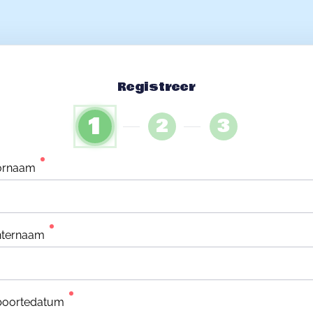
Registreer
1
2
3
ornaam
hternaam
boortedatum