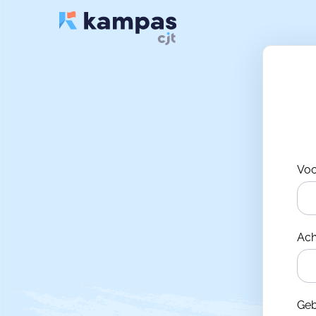
Vo
Ac
Ge