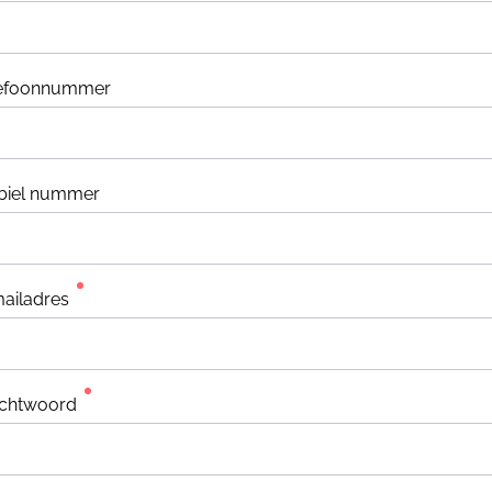
lefoonnummer
biel nummer
ailadres
chtwoord