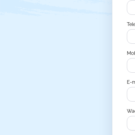
Te
Mo
E-m
Wa