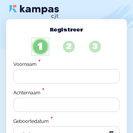
Registreer
1
2
3
Voornaam
Achternaam
Geboortedatum