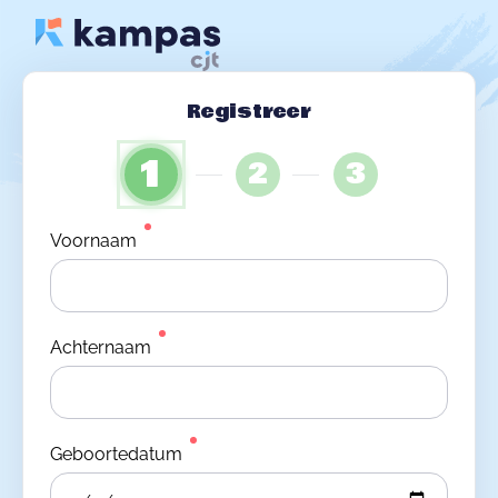
Registreer
1
2
3
Voornaam
Achternaam
Geboortedatum