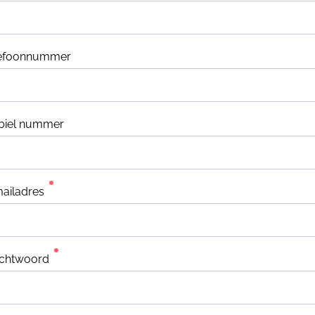
lefoonnummer
biel nummer
ailadres
chtwoord