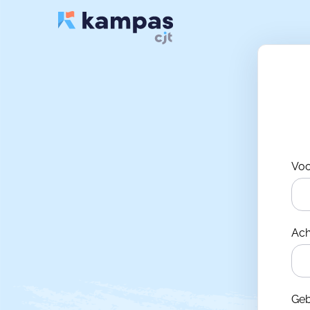
Vo
Ac
Ge