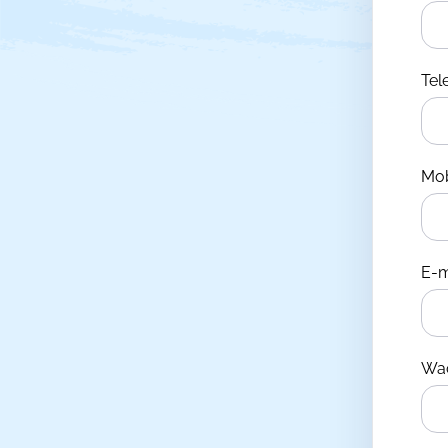
Te
Mo
E-m
Wa