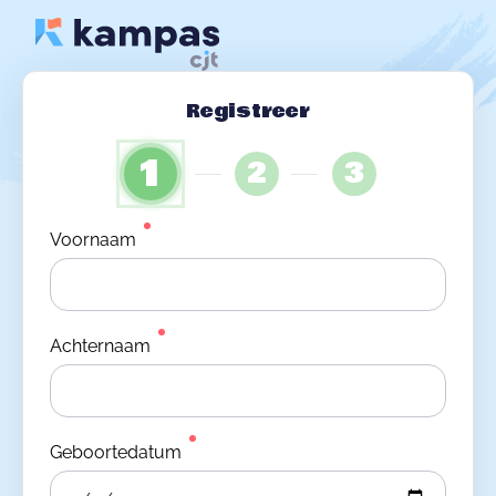
Registreer
1
2
3
Voornaam
Achternaam
Geboortedatum