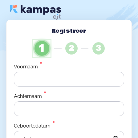
Registreer
1
2
3
Voornaam
Achternaam
Geboortedatum