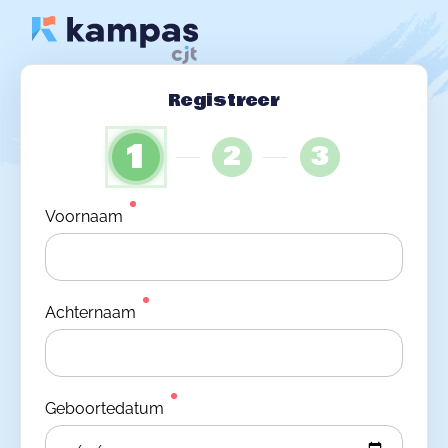
Registreer
1
2
3
Voornaam
Achternaam
Geboortedatum