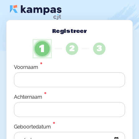
Registreer
1
2
3
Voornaam
Achternaam
Geboortedatum