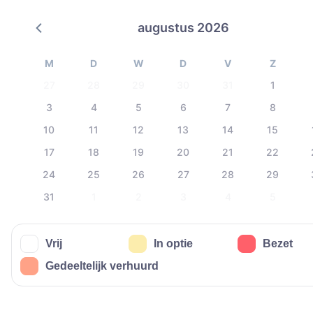
augustus 2026
M
D
W
D
V
Z
27
28
29
30
31
1
3
4
5
6
7
8
10
11
12
13
14
15
17
18
19
20
21
22
24
25
26
27
28
29
31
1
2
3
4
5
Vrij
In optie
Bezet
Gedeeltelijk verhuurd